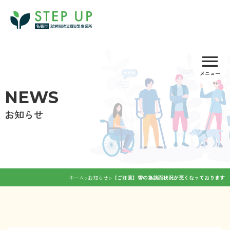
Skip
to
content
menu
メニュー
NEWS
お知らせ
ホーム
>
お知らせ
>
【ご注意】雪の為路面状況が悪くなっております