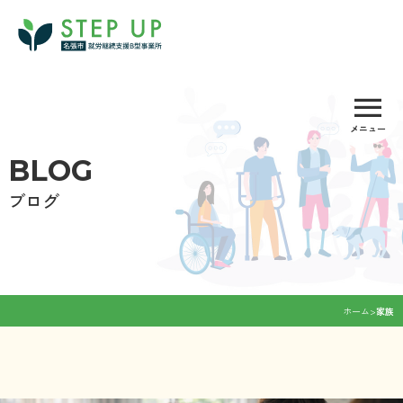
Skip
to
content
menu
メニュー
BLOG
ブログ
ホーム
>
家族